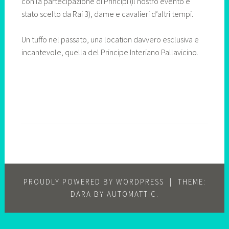
con la partecipazione di Principi (il nostro evento è
stato scelto da Rai 3), dame e cavalieri d’altri tempi.
Un tuffo nel passato, una location davvero esclusiva e
incantevole, quella del Principe Interiano Pallavicino.
PROUDLY POWERED BY WORDPRESS
|
THEME:
DARA BY
AUTOMATTIC
.