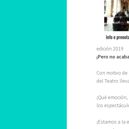
edición 2019
¡Pero no acaba
Con motivo de 
del Teatro llev
¡Qué emoción, f
los espectáculo
¡Estamos a la e