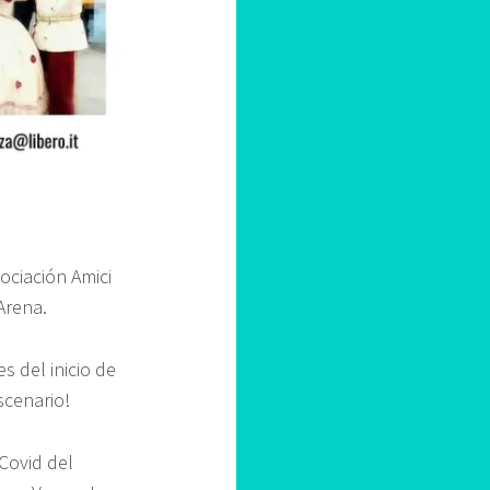
ociación Amici
Arena.
s del inicio de
scenario!
Covid del