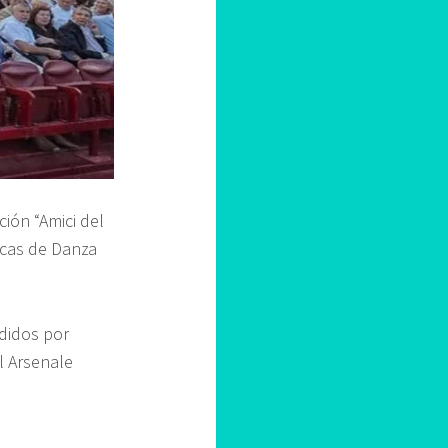
ión “Amici del
ricas de Danza
edidos por
l Arsenale