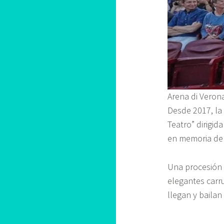
Arena di Veron
Desde 2017, la 
Teatro” dirigid
en memoria del
Una procesión d
elegantes carru
llegan y bailan 