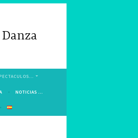
e Danza
ESPECTACULOS…
A
NOTICIAS …