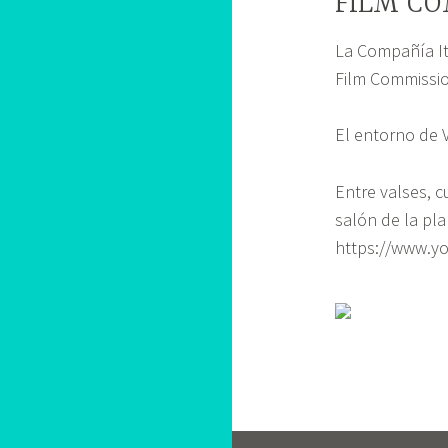
FILM CO
La Compañía It
Film Commissio
El entorno de 
Entre valses, c
salón de la pla
https://www.