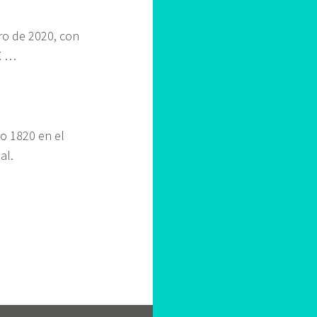
ro de 2020, con
X …
lo 1820 en el
al.