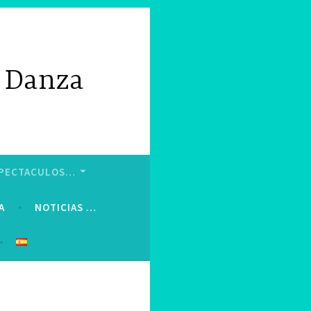
e Danza
ESPECTACULOS…
A
NOTICIAS …